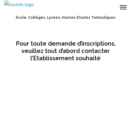
Ecole, Collèges, Lycées, Hautes Etudes Talmudiques
Pour toute demande d’inscriptions,
veuillez tout d’abord contacter
l’Etablissement souhaité
MATERNEL – PRIMAIRE
01 41 53 16 16
primaire@merkazhatorah.fr
Pour télécharger le dossier d’inscription
2019/2020 cliquez ici