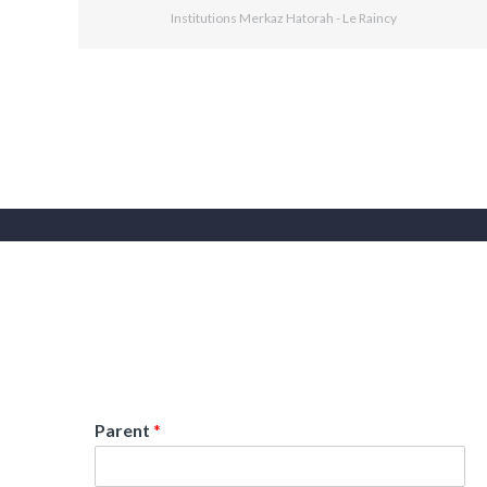
Institutions Merkaz Hatorah - Le Raincy
Parent
*