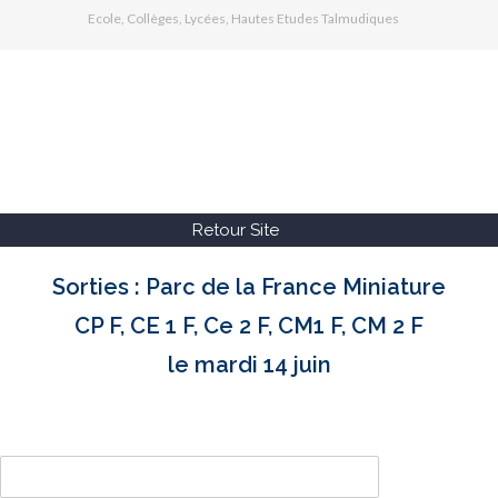
Ecole, Collèges, Lycées, Hautes Etudes Talmudiques
Retour Site
Sorties : Parc de la France Miniature
CP F, CE 1 F, Ce 2 F, CM1 F, CM 2 F
le mardi 14 juin