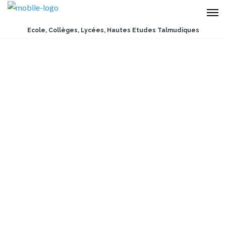
Ecole, Collèges, Lycées, Hautes Etudes Talmudiques
Ma’hatsit HaShekel 5781