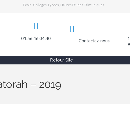
Ecole, Collèges, Lycées, Hautes Etudes Talmudiques
01.56.46.04.40
1
Contactez-nous
9
Retour Site
atorah – 2019