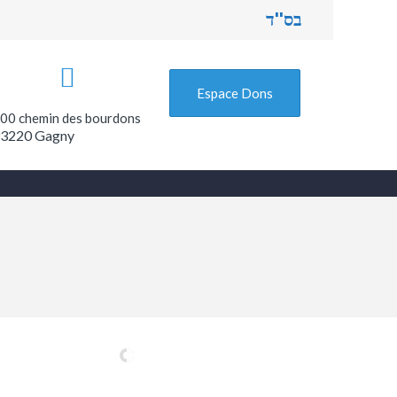
בס''ד
Espace Dons
00 chemin des bourdons
3220 Gagny