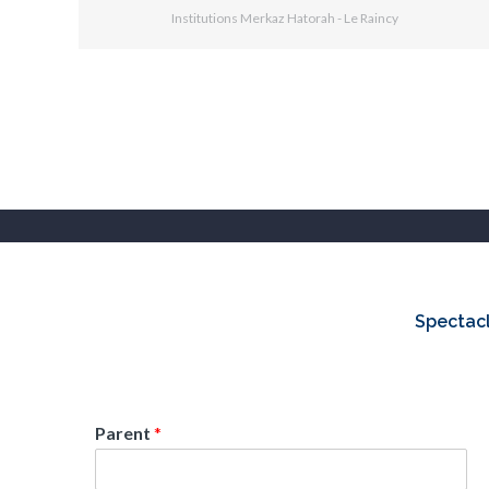
Institutions Merkaz Hatorah - Le Raincy
Spectacl
Parent
*