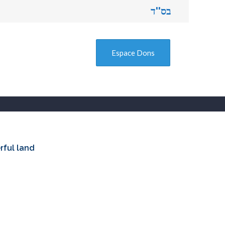
בס''ד
Espace Dons
rful land