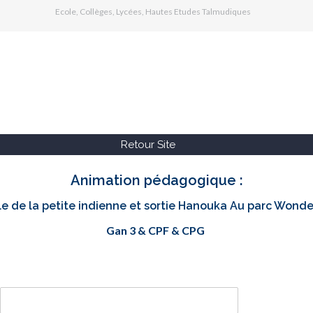
Ecole, Collèges, Lycées, Hautes Etudes Talmudiques
Retour Site
Animation pédagogique :
e de la petite indienne et sortie Hanouka Au parc Wonde
Gan 3 & CPF & CPG