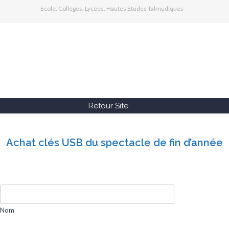
Ecole, Collèges, Lycées, Hautes Etudes Talmudiques
Retour Site
Achat clés USB du spectacle de fin d’année
Nom