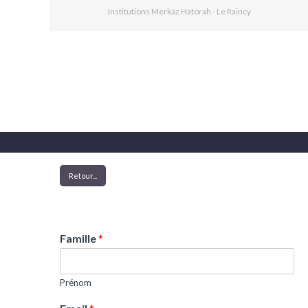
Institutions Merkaz Hatorah - Le Raincy
Retour...
Famille
*
Prénom